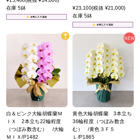
¥15,400
(税抜 ¥14,000)
在庫 5鉢
¥23,100
(税抜 ¥21,000)
在庫 5鉢
白＆ピンク大輪胡蝶蘭Ｍ
黄色大輪胡蝶蘭 3本立ち
ＩＸ 2本立ち22輪程度
36輪程度（つぼみ数含
（つぼみ数含む） /大輪
む） /黄色３Ｆ５
ＭＩＸ/P1482
Ｌ/P1865