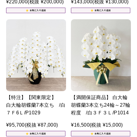
¥220,000
(税抜 ¥200,000)
¥143,000
(税抜 ¥130,000)
【特注】【関東限定】
【満開保証商品】 白大輪
白大輪胡蝶蘭7本立ち /白
胡蝶蘭3本立ち24輪～27輪
７Ｆ6Ｌ/P1029
程度 /白３Ｆ３Ｌ/P1014
¥95,700
(税抜 ¥87,000)
¥16,500
(税抜 ¥15,000)