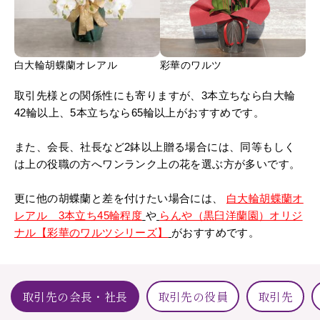
白大輪胡蝶蘭オレアル
彩華のワルツ
取引先様との関係性にも寄りますが、3本立ちなら白大輪
42輪以上、5本立ちなら65輪以上がおすすめです。
また、会長、社長など2鉢以上贈る場合には、同等もしく
は上の役職の方へワンランク上の花を選ぶ方が多いです。
更に他の胡蝶蘭と差を付けたい場合には、
白大輪胡蝶蘭オ
レアル 3本立ち45輪程度
や
らんや（黒臼洋蘭園）オリジ
ナル【彩華のワルツシリーズ】
がおすすめです。
取引先の会長・社長
取引先の役員
取引先