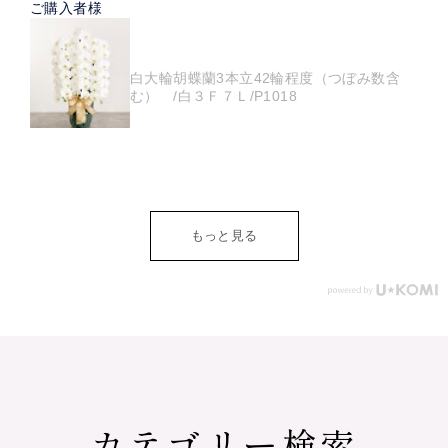
ご購入者様
白大輪胡蝶蘭3本立42輪程度（つぼみ数含
む） /白３Ｆ７Ｌ/P1018
もっと見る
カテゴリー検索