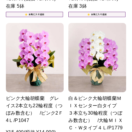
在庫 5鉢
在庫 3鉢
ピンク大輪胡蝶蘭 グレ
白＆ピンク大輪胡蝶蘭Ｍ
イス2本立ち22輪程度（つ
ＩＸセンター白タイプ
ぼみ数含む） /ピンク2Ｆ
３本立ち30輪程度（つぼ
4Ｌ/P1047
み数含む） /大輪ＭＩＸ
Ｃ・Ｗタイプ４Ｌ/P1779