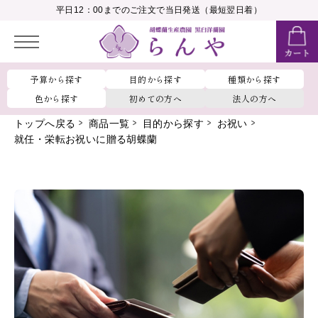
__MEMBER_LASTNAME__
平日12：00までのご注文で当日発送（最短翌日着）
会員ランク：
__MEMBER_RANK_NAME__
予算から探す
目的から探す
種類から探す
色から探す
初めての方へ
法人の方へ
トップへ戻る
商品一覧
目的から探す
お祝い
就任・栄転お祝いに贈る胡蝶蘭