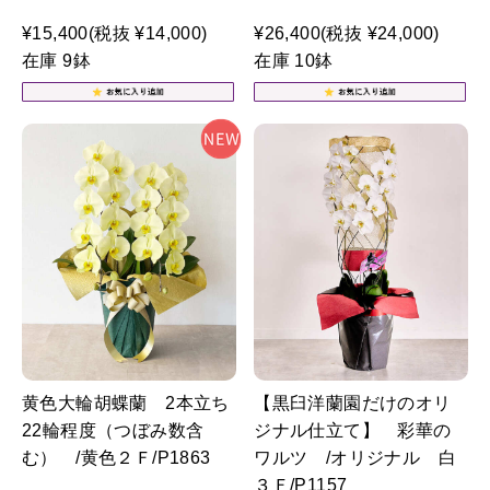
¥15,400
(税抜 ¥14,000)
¥26,400
(税抜 ¥24,000)
在庫 9鉢
在庫 10鉢
黄色大輪胡蝶蘭 2本立ち
【黒臼洋蘭園だけのオリ
22輪程度（つぼみ数含
ジナル仕立て】 彩華の
む） /黄色２Ｆ/P1863
ワルツ /オリジナル 白
３Ｆ/P1157