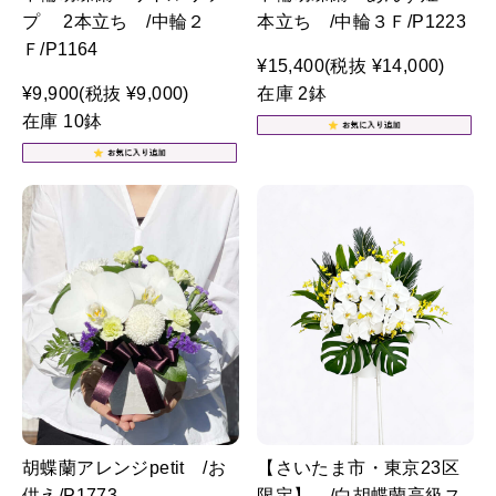
プ 2本立ち /中輪２
本立ち /中輪３Ｆ/P1223
Ｆ/P1164
¥15,400
(税抜 ¥14,000)
¥9,900
(税抜 ¥9,000)
在庫 2鉢
在庫 10鉢
胡蝶蘭アレンジpetit /お
【さいたま市・東京23区
供え/P1773
限定】 /白胡蝶蘭高級ス