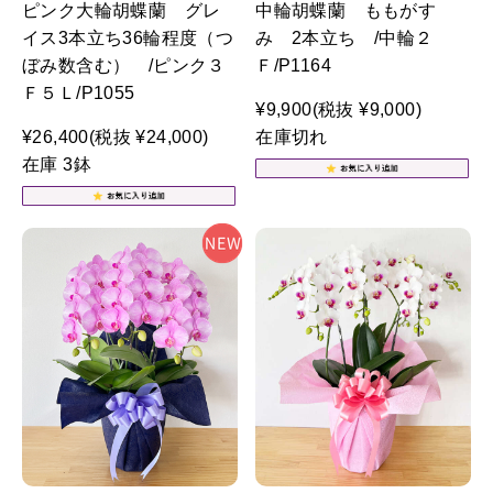
ピンク大輪胡蝶蘭 グレ
中輪胡蝶蘭 ももがす
イス3本立ち36輪程度（つ
み 2本立ち /中輪２
ぼみ数含む） /ピンク３
Ｆ/P1164
Ｆ５Ｌ/P1055
¥9,900
(税抜 ¥9,000)
¥26,400
(税抜 ¥24,000)
在庫切れ
在庫 3鉢