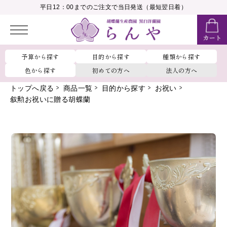
__MEMBER_LASTNAME__
平日12：00までのご注文で当日発送（最短翌日着）
会員ランク：
__MEMBER_RANK_NAME__
予算から探す
目的から探す
種類から探す
色から探す
初めての方へ
法人の方へ
トップへ戻る
商品一覧
目的から探す
お祝い
叙勲お祝いに贈る胡蝶蘭