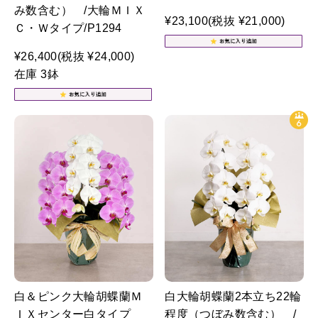
み数含む） /大輪ＭＩＸ
¥23,100
(税抜 ¥21,000)
Ｃ・Ｗタイプ/P1294
¥26,400
(税抜 ¥24,000)
在庫 3鉢
白＆ピンク大輪胡蝶蘭Ｍ
白大輪胡蝶蘭2本立ち22輪
ＩＸセンター白タイプ
程度（つぼみ数含む） /