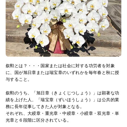
叙勲とは？・・・国家または社会に対する功労者を対象
に、国が旭日章または瑞宝章のいずれかを毎年春と秋に授
与すること。
叙勲のうち、「旭日章（きょくじつしょう）」は顕著な功
績を上げた人、「瑞宝章（ずいほうしょう）」は公共的業
務に長年従事してきた人が対象となる。
それぞれ、大綬章・重光章・中綬章・小綬章・双光章・単
光章と６段階に区分されている。