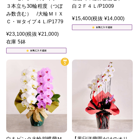
３本立ち30輪程度（つぼ
白２Ｆ４Ｌ/P1009
み数含む） /大輪ＭＩＸ
¥15,400
(税抜 ¥14,000)
Ｃ・Ｗタイプ４Ｌ/P1779
¥23,100
(税抜 ¥21,000)
在庫 5鉢
白＆ピンク大輪胡蝶蘭Ｍ
【黒臼洋蘭園だけのオリ