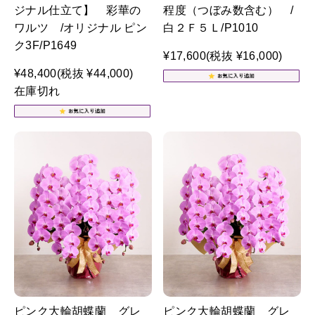
ジナル仕立て】 彩華の
程度（つぼみ数含む） /
ワルツ /オリジナル ピン
白２Ｆ５Ｌ/P1010
ク3F/P1649
¥17,600
(税抜 ¥16,000)
¥48,400
(税抜 ¥44,000)
在庫切れ
ピンク大輪胡蝶蘭 グレ
ピンク大輪胡蝶蘭 グレ