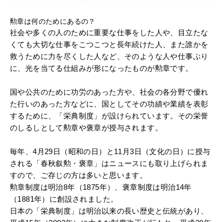
勲章は何のためにあるの？
社会や多くの人のために重要な仕事をした人や、目立たな
くても大切な仕事をこつこつと長年続けた人、また誰かを
救うために力を尽くした人など、そのような人や仕事ぶり
に、光を当てる仕組みが形になったものが勲章です。
国や公共のために功労のあった方や、社会の各分野で優れ
た行いのあった方などに、国としてその功績や業績を表彰
するために、「栄典制度」が設けられています。その栄誉
のしるしとして勲章や褒章が授与されます。
毎年、4月29日（昭和の日）と11月3日（文化の日）に授与
される「春秋叙勲・褒章」はニュースにも取り上げられま
すので、ご存じの方は多いと思います。
勲章制度は明治8年（1875年）、褒章制度は明治14年
（1881年）に創設されました。
日本の「栄典制度」は明治以来の長い歴史と伝統があり、