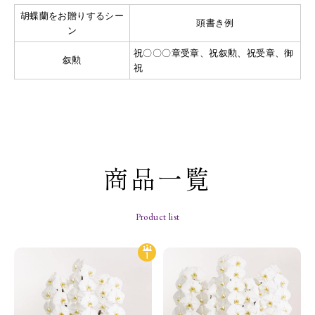
胡蝶蘭をお贈りするシー
頭書き例
ン
祝〇〇〇章受章、祝叙勲、祝受章、御
叙勲
祝
商品一覧
Product list